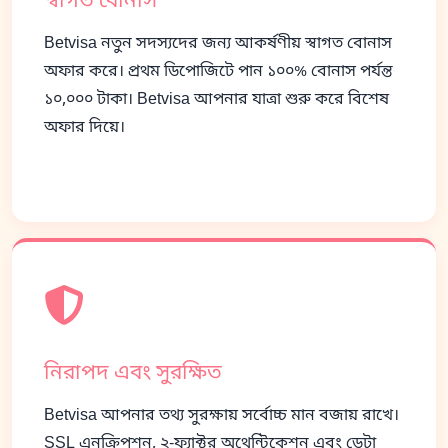
স্বাগত বোনাস
Betvisa নতুন সদস্যদের জন্য আকর্ষণীয় স্বাগত বোনাস
অফার করে। প্রথম ডিপোজিটে পান ১০০% বোনাস পর্যন্ত
১০,০০০ টাকা। Betvisa আপনার যাত্রা শুরু করে বিশেষ
অফার দিয়ে।
নিরাপদ এবং সুরক্ষিত
Betvisa আপনার তথ্য সুরক্ষায় সর্বোচ্চ মান বজায় রাখে।
SSL এনক্রিপশন, ২-ফ্যাক্টর অথেন্টিকেশন এবং ডেটা