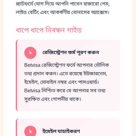
প্ল্যাটফর্মে যোগ দিয়ে আপনি পাবেন হাজারো গেম,
লাইভ বেটিং এবং আকর্ষণীয় বোনাসের অ্যাক্সেস।
ধাপে ধাপে নিবন্ধন গাইড
১
রেজিস্ট্রেশন ফর্ম পূরণ করুন
Betvisa রেজিস্ট্রেশন ফর্মে আপনার মৌলিক
তথ্য প্রদান করুন। এতে রয়েছে ইউজারনেম,
ইমেইল, মোবাইল নম্বর এবং পাসওয়ার্ড।
Betvisa নিশ্চিত করে যে আপনার সব তথ্য
সুরক্ষিত এবং গোপনীয় থাকে।
২
ইমেইল যাচাইকরণ