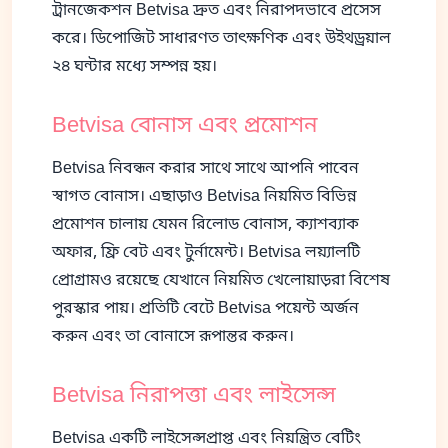
ট্রানজেকশন Betvisa দ্রুত এবং নিরাপদভাবে প্রসেস
করে। ডিপোজিট সাধারণত তাৎক্ষণিক এবং উইথড্রয়াল
২৪ ঘন্টার মধ্যে সম্পন্ন হয়।
Betvisa বোনাস এবং প্রমোশন
Betvisa নিবন্ধন করার সাথে সাথে আপনি পাবেন
স্বাগত বোনাস। এছাড়াও Betvisa নিয়মিত বিভিন্ন
প্রমোশন চালায় যেমন রিলোড বোনাস, ক্যাশব্যাক
অফার, ফ্রি বেট এবং টুর্নামেন্ট। Betvisa লয়্যালটি
প্রোগ্রামও রয়েছে যেখানে নিয়মিত খেলোয়াড়রা বিশেষ
পুরস্কার পায়। প্রতিটি বেটে Betvisa পয়েন্ট অর্জন
করুন এবং তা বোনাসে রূপান্তর করুন।
Betvisa নিরাপত্তা এবং লাইসেন্স
Betvisa একটি লাইসেন্সপ্রাপ্ত এবং নিয়ন্ত্রিত বেটিং