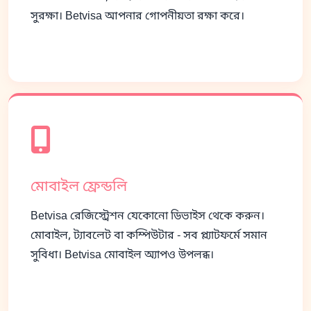
সুরক্ষা। Betvisa আপনার গোপনীয়তা রক্ষা করে।
মোবাইল ফ্রেন্ডলি
Betvisa রেজিস্ট্রেশন যেকোনো ডিভাইস থেকে করুন।
মোবাইল, ট্যাবলেট বা কম্পিউটার - সব প্ল্যাটফর্মে সমান
সুবিধা। Betvisa মোবাইল অ্যাপও উপলব্ধ।