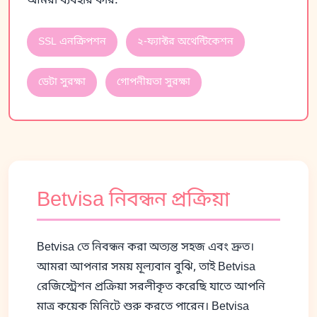
আমরা ব্যবহার করি:
SSL এনক্রিপশন
২-ফ্যাক্টর অথেন্টিকেশন
ডেটা সুরক্ষা
গোপনীয়তা সুরক্ষা
Betvisa নিবন্ধন প্রক্রিয়া
Betvisa তে নিবন্ধন করা অত্যন্ত সহজ এবং দ্রুত।
আমরা আপনার সময় মূল্যবান বুঝি, তাই Betvisa
রেজিস্ট্রেশন প্রক্রিয়া সরলীকৃত করেছি যাতে আপনি
মাত্র কয়েক মিনিটে শুরু করতে পারেন। Betvisa