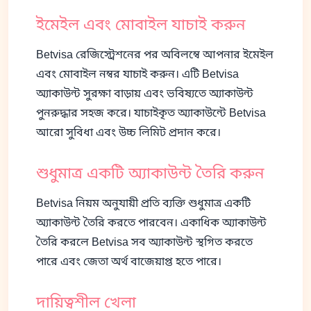
ইমেইল এবং মোবাইল যাচাই করুন
Betvisa রেজিস্ট্রেশনের পর অবিলম্বে আপনার ইমেইল
এবং মোবাইল নম্বর যাচাই করুন। এটি Betvisa
অ্যাকাউন্ট সুরক্ষা বাড়ায় এবং ভবিষ্যতে অ্যাকাউন্ট
পুনরুদ্ধার সহজ করে। যাচাইকৃত অ্যাকাউন্টে Betvisa
আরো সুবিধা এবং উচ্চ লিমিট প্রদান করে।
শুধুমাত্র একটি অ্যাকাউন্ট তৈরি করুন
Betvisa নিয়ম অনুযায়ী প্রতি ব্যক্তি শুধুমাত্র একটি
অ্যাকাউন্ট তৈরি করতে পারবেন। একাধিক অ্যাকাউন্ট
তৈরি করলে Betvisa সব অ্যাকাউন্ট স্থগিত করতে
পারে এবং জেতা অর্থ বাজেয়াপ্ত হতে পারে।
দায়িত্বশীল খেলা