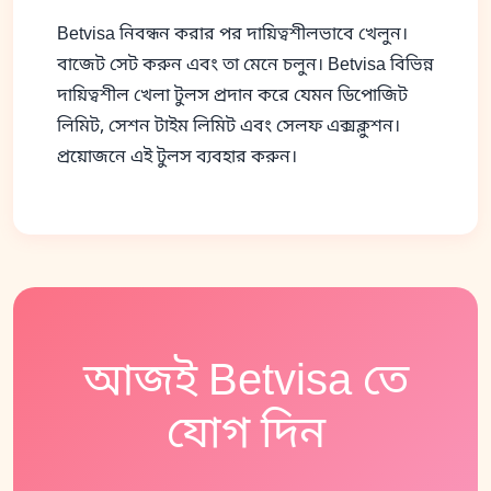
Betvisa নিবন্ধন করার পর দায়িত্বশীলভাবে খেলুন।
বাজেট সেট করুন এবং তা মেনে চলুন। Betvisa বিভিন্ন
দায়িত্বশীল খেলা টুলস প্রদান করে যেমন ডিপোজিট
লিমিট, সেশন টাইম লিমিট এবং সেলফ এক্সক্লুশন।
প্রয়োজনে এই টুলস ব্যবহার করুন।
আজই Betvisa তে
যোগ দিন