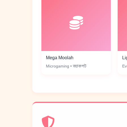
Mega Moolah
Li
Microgaming • জ্যাকপট
Ev