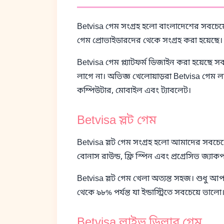
Betvisa গেম সংগ্রহ হলো বাংলাদেশের সবচেয়ে বড
গেম প্রোভাইডারদের থেকে সংগ্রহ করা হয়েছ
Betvisa গেম প্ল্যাটফর্ম ডিজাইন করা হয়েছে
লাগে না। অভিজ্ঞ খেলোয়াড়রা Betvisa গেম ল
কম্পিউটার, মোবাইল এবং ট্যাবলেট।
Betvisa স্লট গেম
Betvisa স্লট গেম সংগ্রহ হলো আমাদের সবচেয়ে
বোনাস রাউন্ড, ফ্রি স্পিন এবং প্রগ্রেসিভ জ্যা
Betvisa স্লট গেম খেলা অত্যন্ত সহজ। শুধু আ
থেকে ৯৮% পর্যন্ত যা ইন্ডাস্ট্রিতে সবচেয়ে ভ
Betvisa লাইভ ডিলার গেম