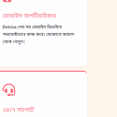
মোবাইল অপটিমাইজড
Betvisa গেম সব মোবাইল ডিভাইসে
পারফেক্টভাবে কাজ করে। যেকোনো জায়গা
থেকে খেলুন।
২৪/৭ সাপোর্ট