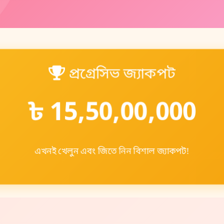
প্রগ্রেসিভ জ্যাকপট
৳ 15,50,00,000
এখনই খেলুন এবং জিতে নিন বিশাল জ্যাকপট!