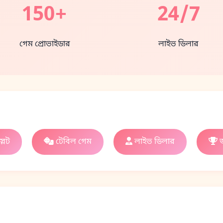
150+
24/7
গেম প্রোভাইডার
লাইভ ডিলার
স্লট
টেবিল গেম
লাইভ ডিলার
জ