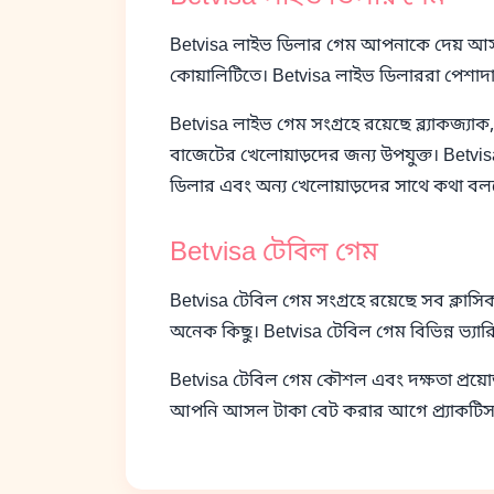
Betvisa লাইভ ডিলার গেম আপনাকে দেয় আসল 
কোয়ালিটিতে। Betvisa লাইভ ডিলাররা পেশাদা
Betvisa লাইভ গেম সংগ্রহে রয়েছে ব্ল্যাকজ্
বাজেটের খেলোয়াড়দের জন্য উপযুক্ত। Betv
ডিলার এবং অন্য খেলোয়াড়দের সাথে কথা বল
Betvisa টেবিল গেম
Betvisa টেবিল গেম সংগ্রহে রয়েছে সব ক্লাস
অনেক কিছু। Betvisa টেবিল গেম বিভিন্ন ভ্যার
Betvisa টেবিল গেম কৌশল এবং দক্ষতা প্রয়
আপনি আসল টাকা বেট করার আগে প্র্যাকটিস ক